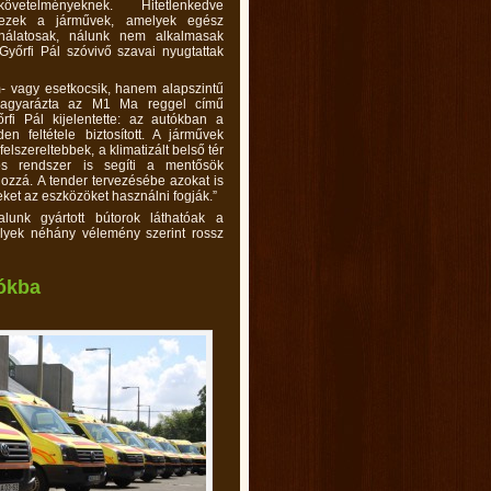
követelményeknek. Hitetlenkedve
 ezek a járművek, amelyek egész
nálatosak, nálunk nem alkalmasak
Győrfi Pál szóvivő szavai nyugtattak
 vagy esetkocsik, hanem alapszintű
agyarázta az M1 Ma reggel című
fi Pál kijelentette: az autókban a
en feltétele biztosított. A járművek
elszereltebbek, a klimatizált belső tér
iós rendszer is segíti a mentősök
hozzá. A tender tervezésébe azokat is
eket az eszközöket használni fogják.”
lunk gyártott bútorok láthatóak a
melyek néhány vélemény szerint rossz
tókba