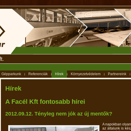
t.
Gépparkunk
Referenciák
Hírek
Környezetvédelem
Partnereink
Hírek
A Facél Kft fontosabb hírei
2012.09.12. Tényleg nem jók az új mentők?
A napokban olyan k
az általunk is ké