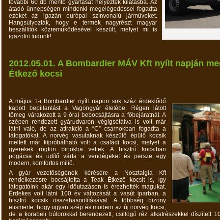
további 60 db mentő gyártását helyezték kilátásba. Az
átadó ünnepségen mindenki megelégedéssel fogadta
ezeket az igazán európai színvonalú járműveket.
Hangsúlyozták, hogy e termék nagyrészt magyar
beszállítók közreműködésével készült, melyet mi is
Az átadott mentőautók
igazolni tudunk!
2012.05.01. A Bombardier MÁV Kft nyílt napján meg
Étkező kocsi
A május 1-i Bombardier nyílt napon sok száz érdeklődő
kapott bepillantást a Vagongyár életébe. Régen látott
tömeg várakozott a 9 órai bebocsájtásra a főbejáratnál. A
szépen rendezett gyárudvaron végigsétálva is volt már
látni való, de az attrakció a “C” csarnokban fogadta a
látogatókat. A norvég vasutaknak készülő épülő kocsik
mellett már kipróbálható volt a családi kocsi, melyet a
gyerekek rögtön birtokba vettek. A bisztró kocsiban
pogácsa és üdítő várta a vendégeket és persze egy
modern, komfortos miliő.
A gyár vezetőségének kérésére a Nosztalgia Kft
rendelkezésre bocsájtotta a Teak Étkező kocsit is, így
látogatóink akár egy időutazáson is érezhették magukat.
Érdekes volt látni 100 év változását a vasút iparban, a
bisztró kocsik összehasonlításával. A többség bizony
elismerte, hogy ugyan szép és modern az új norvég kocsi,
de a korabeli bútorokkal berendezett, csillogó réz alkatrészekkel díszített