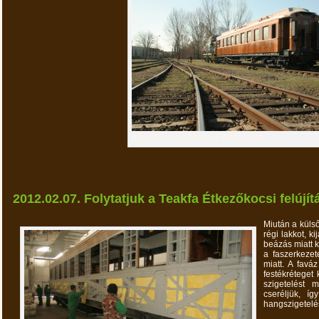
A Teakfa kocsi elhagyja a Vagongyárat
2012.02.07. Folytatjuk a Teakfa Étkezőkocsi felújít
Miután a külső
régi lakkot, ki
beázás miatt k
a faszerkezet
miatt. A faváz
festékréteget 
szigetelést 
cseréljük, í
hangszigetelés
.