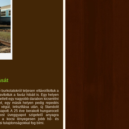
ását
 burkolatokról teljesen eltávolítottuk a
javítottuk a faváz hibáit is. Egy helyen
ellett egy nagyobb darabon kicserélni
et, egy másik helyen pedig repedés
 végül, letisztítása után, új Standolit
kapott. A 25 éve berakott hungarocell
most üveggyapot szigetelő anyagra
gy a kocsi lényegesen jobb hő- és
i tulajdonságokkal fog bírni.