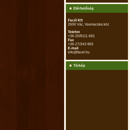
Elérhetőség
Facél Kft
2600 Vác, Vasmacska köz
Telefon
+36-20/9111-691
Fax
+36-27/343-965
E-mail
info@facel.hu
Térkép