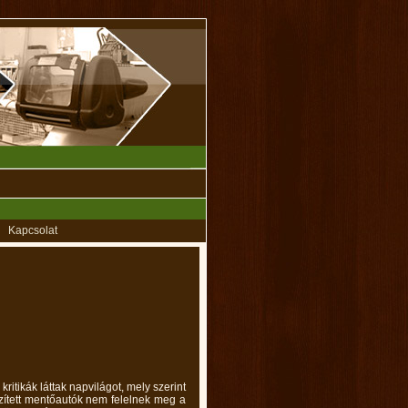
Kapcsolat
ritikák láttak napvilágot, mely szerint
szített mentőautók nem felelnek meg a