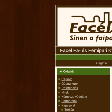
Facél Fa- és Fémipari Kf
Céginfó
Oldalak
Céginfó
Gépparkunk
Referenciák
Hírek
Környezetvédelem
Partnereink
Kapcsolat
Térkép