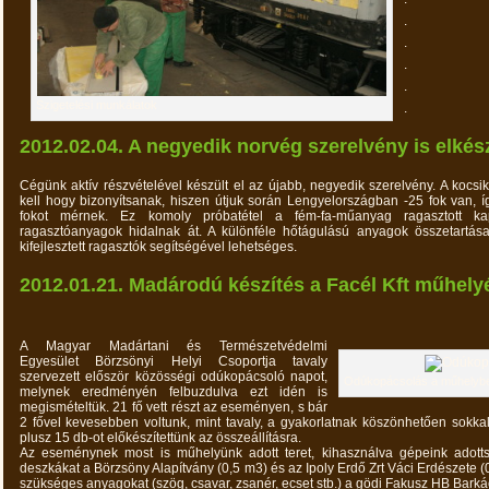
.
.
.
.
Szigetelési munkálatok
.
2012.02.04. A negyedik norvég szerelvény is elkés
Cégünk aktív részvételével készült el az újabb, negyedik szerelvény. A kocsi
kell hogy bizonyítsanak, hiszen útjuk során Lengyelországban -25 fok van, 
fokot mérnek. Ez komoly próbatétel a fém-fa-műanyag ragasztott k
ragasztóanyagok hidalnak át. A különféle hőtágulású anyagok összetartása
kifejlesztett ragasztók segítségével lehetséges.
2012.01.21. Madárodú készítés a Facél Kft műhel
A Magyar Madártani és Természetvédelmi
Egyesület Börzsönyi Helyi Csoportja tavaly
szervezett először közösségi odúkopácsoló napot,
Odúkopácsolás a műhelyb
melynek eredményén felbuzdulva ezt idén is
megismételtük. 21 fő vett részt az eseményen, s bár
2 fővel kevesebben voltunk, mint tavaly, a gyakorlatnak köszönhetően sokkal
plusz 15 db-ot előkészítettünk az összeállításra.
Az eseménynek most is műhelyünk adott teret, kihasználva gépeink adott
deszkákat a Börzsöny Alapítvány (0,5 m3) és az Ipoly Erdő Zrt Váci Erdészete (0
szükséges anyagokat (szög, csavar, zsanér, ecset stb.) a gödi Fakusz HB Barkács