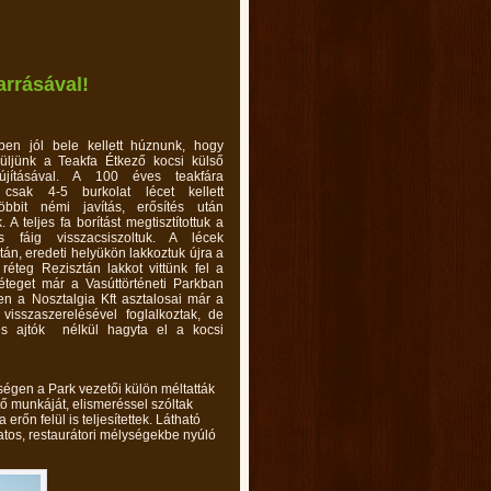
arrásával!
ben jól bele kellett húznunk, hogy
züljünk a Teakfa Étkező kocsi külső
lújításával. A 100 éves teakfára
 csak 4-5 burkolat lécet kellett
öbbit némi javítás, erősítés után
. A teljes fa borítást megtisztítottuk a
s fáig visszacsiszoltuk. A lécek
tán, eredeti helyükön lakkoztuk újra a
2 réteg Rezisztán lakkot vittünk fel a
 réteget már a Vasúttörténeti Parkban
n a Nosztalgia Kft asztalosai már a
 visszaszerelésével foglalkoztak, de
és ajtók nélkül hagyta el a kocsi
égen a Park vezetői külön méltatták
ő munkáját, elismeréssel szóltak
őn felül is teljesítettek. Látható
atos, restaurátori mélységekbe nyúló