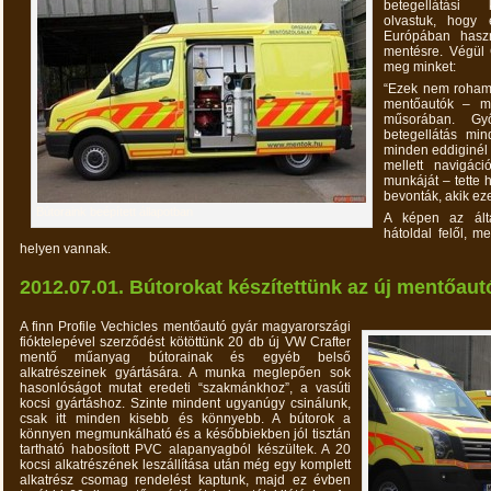
betegellátási 
olvastuk, hogy
Európában hasz
mentésre. Végül 
meg minket:
“Ezek nem roham-
mentőautók – m
műsorában. Győr
betegellátás mind
minden eddiginél f
mellett navigác
munkáját – tette 
bevonták, akik ez
Bútoraink beépített állapotban
A képen az álta
hátoldal felől, 
helyen vannak.
2012.07.01. Bútorokat készítettünk az új mentőau
A finn Profile Vechicles mentőautó gyár magyarországi
fióktelepével szerződést kötöttünk 20 db új VW Crafter
mentő műanyag bútorainak és egyéb belső
alkatrészeinek gyártására. A munka meglepően sok
hasonlóságot mutat eredeti “szakmánkhoz”, a vasúti
kocsi gyártáshoz. Szinte mindent ugyanúgy csinálunk,
csak itt minden kisebb és könnyebb. A bútorok a
könnyen megmunkálható és a későbbiekben jól tisztán
tartható habosított PVC alapanyagból készültek. A 20
kocsi alkatrészének leszállítása után még egy komplett
alkatrész csomag rendelést kaptunk, majd ez évben