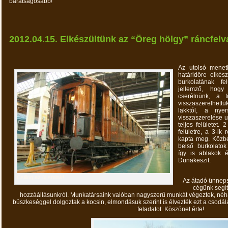
barátságosabb!
2012.04.15. Elkészültünk az “Öreg hölgy” ráncfelv
Az utolsó menet
határidőre elkés
burkolatának fe
jellemző, hogy
cserélnünk, a t
visszaszerelhettük
lakktól, a nyer
visszaszerelése u
teljes felületet. 
felületre, a 3-ik
kapta meg. Közbe
belső burkolatok
így is ablakok 
Dunakeszit.
Csillog az új smink!
Az átadó ünneps
cégünk segít
hozzáállásunkról. Munkatársaink valóban nagyszerű munkát végeztek, néha er
büszkeséggel dolgoztak a kocsin, elmondásuk szerint is élvezték ezt a csodál
feladatot. Köszönet érte!