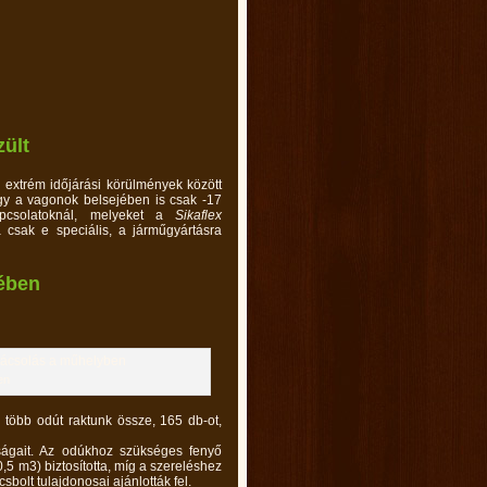
zült
k extrém időjárási körülmények között
így a vagonok belsejében is csak -17
apcsolatoknál, melyeket a
Sikaflex
 csak e speciális, a járműgyártásra
yében
en
 több odút raktunk össze, 165 db-ot,
ságait. Az odúkhoz szükséges fenyő
,5 m3) biztosította, míg a szereléshez
bolt tulajdonosai ajánlották fel.